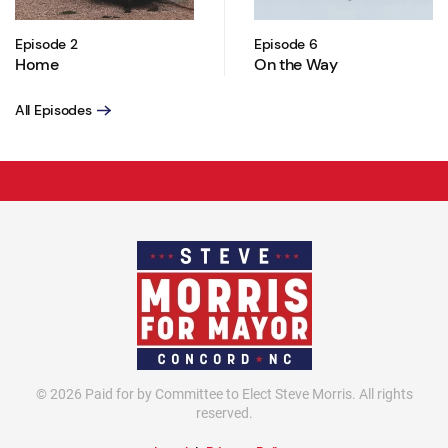
Episode 2
Episode 6
Home
On the Way
All Episodes
©
2026
Paid for by Committee to Elect Steve Morris. All rights
reserved.