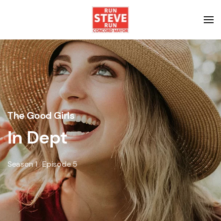
The Good Girls
In Dept
Season 1
Episode 5